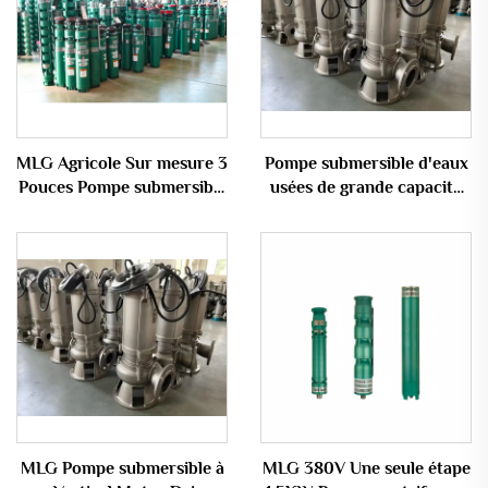
MLG Agricole Sur mesure 3
Pompe submersible d'eaux
Pouces Pompe submersible
usées de grande capacité
électrique 7,5 CV Pompe
en acier inoxydable série
submersible Pompe
WQ sur mesure avec type
submersible
fermé
MLG Pompe submersible à
MLG 380V Une seule étape