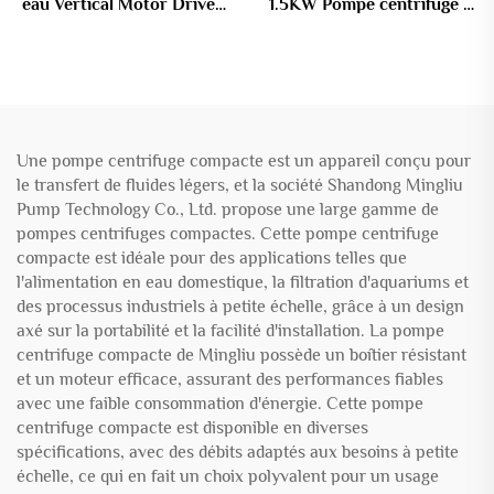
eau Vertical Motor Driven
1.5KW Pompe centrifuge à
Pompe submersible à boue
eaux usées Anti-bouchage
Pompe de drainage en
fonte de fer pour eaux
usées
Une pompe centrifuge compacte est un appareil conçu pour
le transfert de fluides légers, et la société Shandong Mingliu
Pump Technology Co., Ltd. propose une large gamme de
pompes centrifuges compactes. Cette pompe centrifuge
compacte est idéale pour des applications telles que
l'alimentation en eau domestique, la filtration d'aquariums et
des processus industriels à petite échelle, grâce à un design
axé sur la portabilité et la facilité d'installation. La pompe
centrifuge compacte de Mingliu possède un boîtier résistant
et un moteur efficace, assurant des performances fiables
avec une faible consommation d'énergie. Cette pompe
centrifuge compacte est disponible en diverses
spécifications, avec des débits adaptés aux besoins à petite
échelle, ce qui en fait un choix polyvalent pour un usage