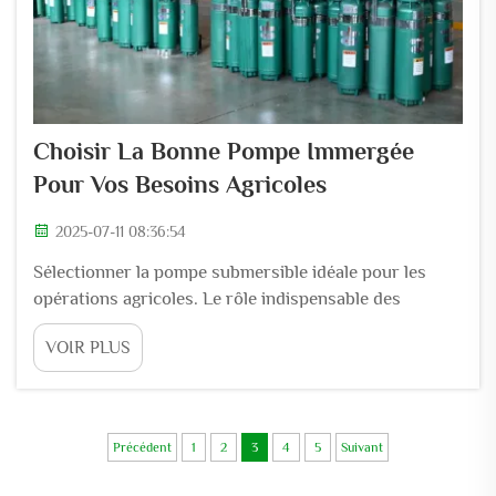
Choisir La Bonne Pompe Immergée
Pour Vos Besoins Agricoles
2025-07-11 08:36:54
Sélectionner la pompe submersible idéale pour les
opérations agricoles. Le rôle indispensable des
pompes submersibles en agriculture. Dans la trame
VOIR PLUS
complexe des opérations agricoles, la gestion de l'eau
constitue un facteur déterminant pour la réussite, et
les...
Précédent
1
2
3
4
5
Suivant