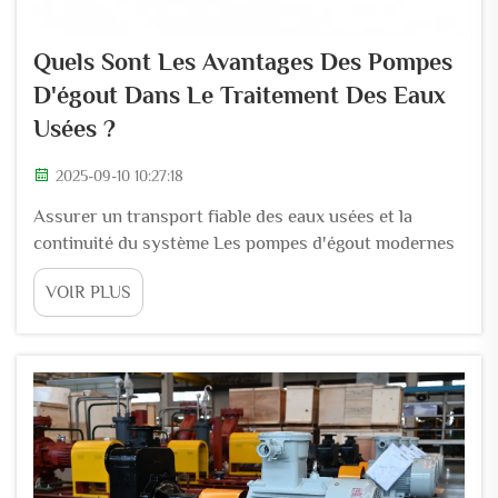
Quels Sont Les Avantages Des Pompes
D'égout Dans Le Traitement Des Eaux
Usées ?
2025-09-10 10:27:18
Assurer un transport fiable des eaux usées et la
continuité du système Les pompes d'égout modernes
constituent le pilier des systèmes de gestion des eaux
VOIR PLUS
usées urbaines, permettant un transport constant des
fluides sur des kilomètres d'infrastructures
souterraines. Leur conception résout directement...