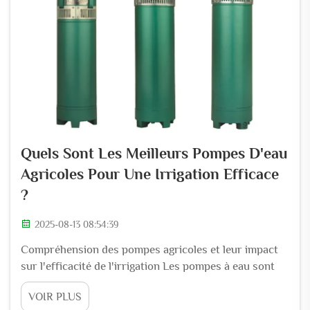
Quels Sont Les Meilleurs Pompes D'eau
Agricoles Pour Une Irrigation Efficace
?
2025-08-13 08:54:39
Compréhension des pompes agricoles et leur impact
sur l'efficacité de l'irrigation Les pompes à eau sont
essentiellement ce qui permet à l'agriculture moderne
VOIR PLUS
de fonctionner aujourd'hui, transportant environ 70