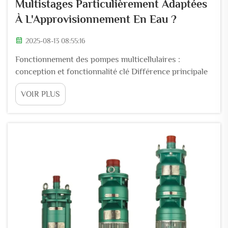
Multistages Particulièrement Adaptées
À L'Approvisionnement En Eau ?
2025-08-13 08:55:16
Fonctionnement des pompes multicellulaires :
conception et fonctionnalité clé Différence principale
entre pompes multicellulaires et pompes
VOIR PLUS
monocellulaires Les pompes multicellulaires peuvent
générer une pression beaucoup plus élevée par
rapport aux pompes monocellulaires, car elles
disposent de plusieurs roues dentées alignées...