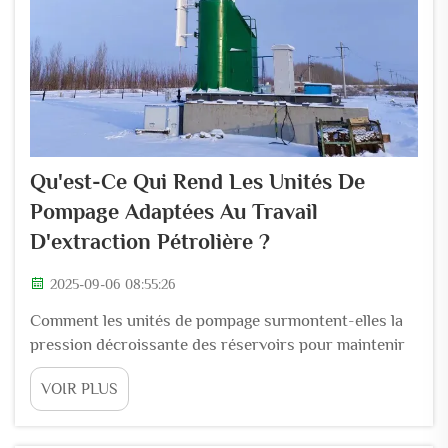
Qu'est-Ce Qui Rend Les Unités De
Pompage Adaptées Au Travail
D'extraction Pétrolière ?
2025-09-06 08:55:26
Comment les unités de pompage surmontent-elles la
pression décroissante des réservoirs pour maintenir
la production ? Principe : la mécanique de la levée
VOIR PLUS
artificielle dans les puits pétroliers à basse pression
Les anciens réservoirs pétroliers perdent
naturellement de leur pression au fil du temps, c'est là