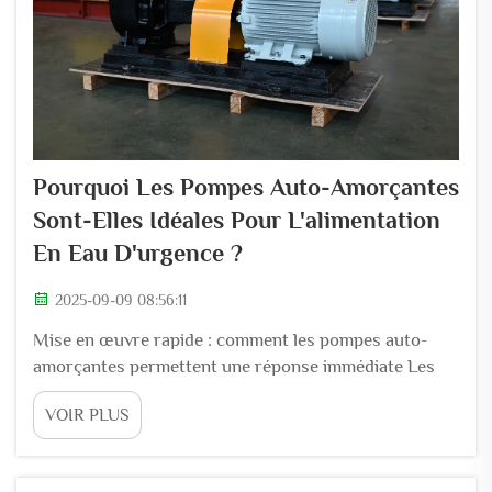
Pourquoi Les Pompes Auto-Amorçantes
Sont-Elles Idéales Pour L'alimentation
En Eau D'urgence ?
2025-09-09 08:56:11
Mise en œuvre rapide : comment les pompes auto-
amorçantes permettent une réponse immédiate Les
pompes auto-amorçantes résolvent un problème
VOIR PLUS
majeur dans les situations d'urgence où l'eau doit être
déplacée rapidement. Les pompes centrifuges
traditionnelles nécessitent qu'on les amorce