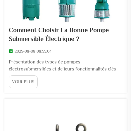
Comment Choisir La Bonne Pompe
Submersible Électrique ?
2025-08-08 08:55:04
Présentation des types de pompes
électrosubmersibles et de leurs fonctionnalités clés
Aperçu des types de pompes électrosubmersibles
VOIR PLUS
(PES) et des fonctions essentielles Les pompes
électrosubmersibles (PES) transforment l'énergie
rotative en pression hydraulique afin de déplacer
efficacement les fluides dans des conditions pleines...