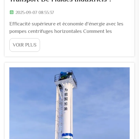
2025-09-07 08:55:37
Efficacité supérieure et économie d'énergie avec les
pompes centrifuges horizontales Comment les
pompes centrifuges horizontales assurent un
VOIR PLUS
transfert d'énergie efficace Les pompes centrifuges
horizontales sont assez efficaces en matière
d'utilisation énergétique en raison de leur conception
qui fonctionne...