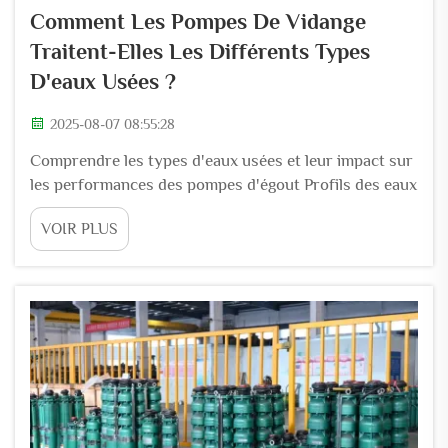
Comment Les Pompes De Vidange
Traitent-Elles Les Différents Types
D'eaux Usées ?
2025-08-07 08:55:28
Comprendre les types d'eaux usées et leur impact sur
les performances des pompes d'égout Profils des eaux
usées municipales, industrielles, commerciales,
VOIR PLUS
agricoles et minières Les systèmes d'égouts urbains
doivent traiter toutes sortes de substances présentes
dans l'eau - on peut citer les cheveux, le papier, les
matières...