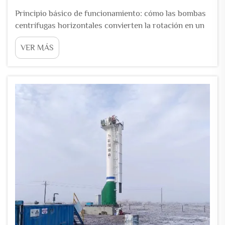
Principio básico de funcionamiento: cómo las bombas
centrífugas horizontales convierten la rotación en un
flujo confiable. Conservación del momento angular y
VER MÁS
teorema de Bernoulli en la aceleración del fluido. Las
bombas centrífugas funcionan transformando el
movimiento rotacional en movimiento de fluido a
través...