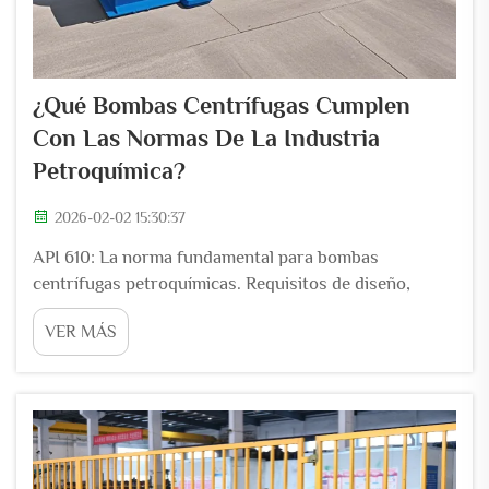
¿Qué Bombas Centrífugas Cumplen
Con Las Normas De La Industria
Petroquímica?
2026-02-02 15:30:37
API 610: La norma fundamental para bombas
centrífugas petroquímicas. Requisitos de diseño,
materiales y rendimiento para bombas centrífugas con
VER MÁS
sellado mecánico. La norma API 610 se ha convertido
en la referencia principal para bombas centrífugas que
manejan sustancias peligrosas...