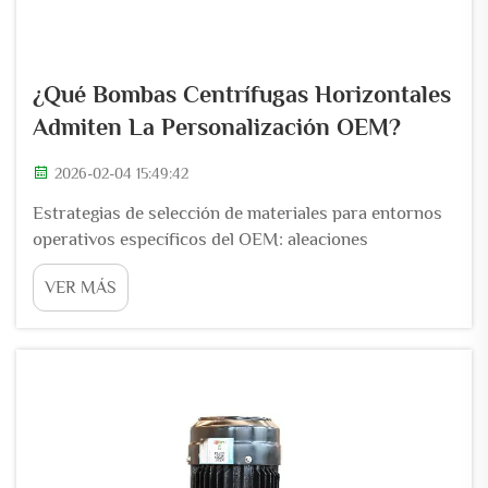
¿Qué Bombas Centrífugas Horizontales
Admiten La Personalización OEM?
2026-02-04 15:49:42
Estrategias de selección de materiales para entornos
operativos específicos del OEM: aleaciones
resistentes a la corrosión (acero inoxidable SS316L,
VER MÁS
dúplex, Hastelloy) en las partes mojadas de las
bombas centrífugas horizontales. Cuando se trata de
bombear agua salobre, el acero inoxidable SS316L
ofrece una resistencia bastante buena una vez más...