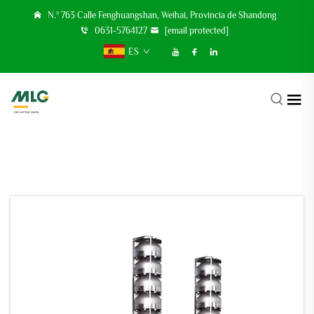
N.º 763 Calle Fenghuangshan, Weihai, Provincia de Shandong
0631-5764127
[email protected]
ES