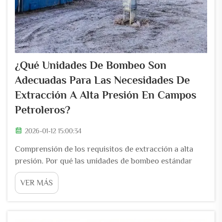
¿Qué Unidades De Bombeo Son
Adecuadas Para Las Necesidades De
Extracción A Alta Presión En Campos
Petroleros?
2026-01-12 15:00:34
Comprensión de los requisitos de extracción a alta
presión. Por qué las unidades de bombeo estándar
fallan por encima de 3.000 psi de contrapresión. La
VER MÁS
mayoría de los equipos de bombeo estándar
comienzan a fallar cuando las presiones superan los
3.000 psi debido a su diseño estructural desde cero.
El NBR...