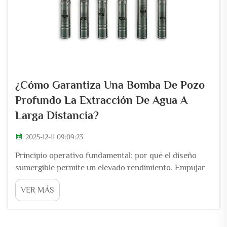
¿Cómo Garantiza Una Bomba De Pozo
Profundo La Extracción De Agua A
Larga Distancia?
2025-12-11 09:09:23
Principio operativo fundamental: por qué el diseño
sumergible permite un elevado rendimiento. Empujar
vs. succionar: cómo la inmersión elimina las
VER MÁS
limitaciones de succión. Las bombas antiguas de
pozos poco profundos funcionan utilizando la presión
atmosférica para aspirar el agua, pero existe un límite