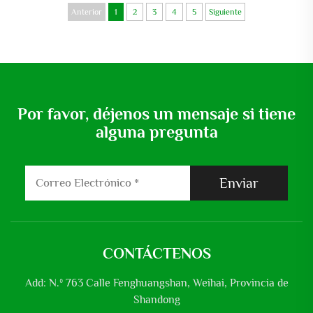
claro aquí alrededor de...
Anterior
1
2
3
4
5
Siguiente
Por favor, déjenos un mensaje si tiene
alguna pregunta
Enviar
CONTÁCTENOS
Add: N.º 763 Calle Fenghuangshan, Weihai, Provincia de
Shandong