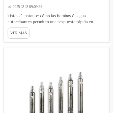
2025-12-12 09:09:35
Listas al instante: cómo las bombas de agua
autocebantes permiten una respuesta rápida en
emergencias. Eliminación del cebado manual para un
VER MÁS
funcionamiento inmediato. Las bombas de agua
autocebantes entran en funcionamiento en
aproximadamente 60 segundos, lo que elimina la
espera habitual de 8 minutos necesaria para bombas
convencionales...