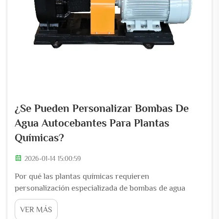
¿Se Pueden Personalizar Bombas De
Agua Autocebantes Para Plantas
Químicas?
2026-01-14 15:00:59
Por qué las plantas químicas requieren
personalización especializada de bombas de agua
autocebantes En instalaciones de procesamiento
VER MÁS
químico, los trabajadores manejan todo tipo de