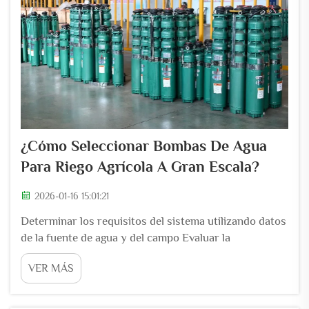
¿Cómo Seleccionar Bombas De Agua
Para Riego Agrícola A Gran Escala?
2026-01-16 15:01:21
Determinar los requisitos del sistema utilizando datos
de la fuente de agua y del campo Evaluar la
profundidad del agua subterránea, la confiabilidad del
VER MÁS
agua superficial y el impacto de la calidad del agua en
la durabilidad de la bomba La profundidad del agua
subterránea determina hasta qué altura puede aspirar