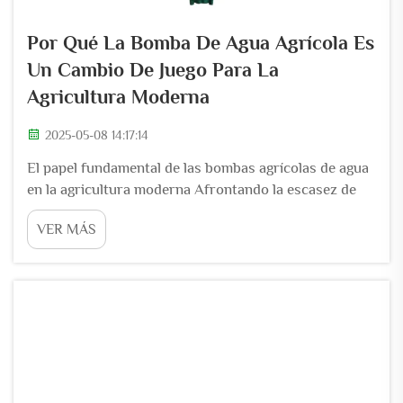
Por Qué La Bomba De Agua Agrícola Es
Un Cambio De Juego Para La
Agricultura Moderna
2025-05-08 14:17:14
El papel fundamental de las bombas agrícolas de agua
en la agricultura moderna Afrontando la escasez de
agua y los desafíos climáticos Las bombas de agua
VER MÁS
utilizadas en la agricultura marcan toda la diferencia al
lidiar con la escasez de agua, especialmente en lugares
afectados severamente por el cambio climático...