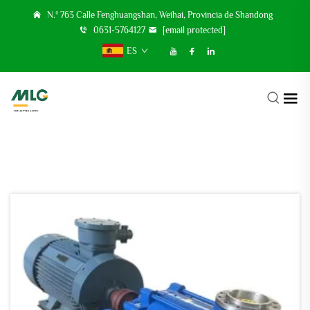
N.º 763 Calle Fenghuangshan, Weihai, Provincia de Shandong
0631-5764127
[email protected]
ES