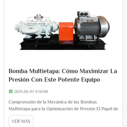
Bomba Multietapa: Cómo Maximizar La
Presión Con Este Potente Equipo
2025-06-07 11:50:08
Comprensión de la Mecánica de las Bombas
Multietapa para la Optimización de Presión El Papel de
las Páginas en la Generación de Presión Las páginas
VER MÁS
son una de las partes más importantes de las bombas