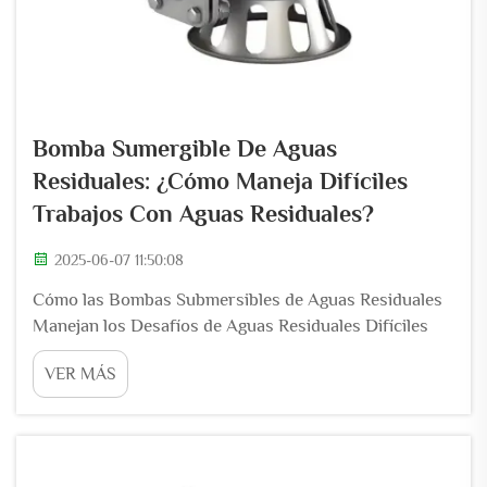
Bomba Sumergible De Aguas
Residuales: ¿Cómo Maneja Difíciles
Trabajos Con Aguas Residuales?
2025-06-07 11:50:08
Cómo las Bombas Submersibles de Aguas Residuales
Manejan los Desafíos de Aguas Residuales Difíciles
Componentes Principales: Motores Sellados y Diseño
VER MÁS
de Impulsores Diagnóstico y Reparación de Atascos o
Daños en Bombas de Aguas Residuales y Sépticas Un
sistema de eyección de aguas residuales, también
llamado sistema de eyección hacia arriba, se utiliza
cuando ...