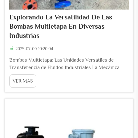
Explorando La Versatilidad De Las
Bombas Multietapa En Diversas
Industrias
2025-07-09 10:20:04
Bombas Multietapa: Las Unidades Versátiles de
Transferencia de Fluidos Industriales La Mecánica
Fundamental y la Importancia de las Bombas
VER MÁS
Multietapa Las bombas multietapa se destacan como
elementos esenciales en numerosas industrias,
incluyendo el tratamiento de agua,...