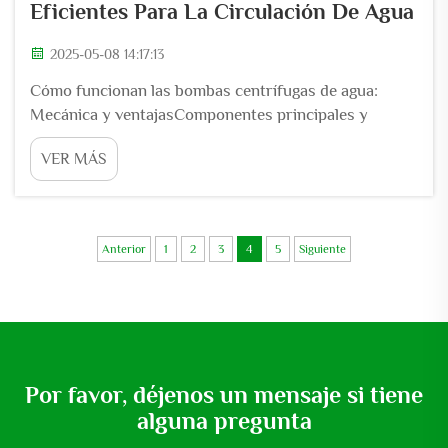
Eficientes Para La Circulación De Agua
2025-05-08 14:17:13
Cómo funcionan las bombas centrífugas de agua:
Mecánica y ventajasComponentes principales y
principios de funcionamiento Las bombas centrífugas
VER MÁS
de agua desempeñan un papel fundamental en muchas
situaciones diferentes porque trasladan el agua de
manera muy eficiente al girar. Básicamente, lo que
hace que las...
Anterior
1
2
3
4
5
Siguiente
Por favor, déjenos un mensaje si tiene
alguna pregunta