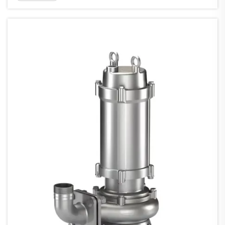
multietapa, que pueden convertir la energía mecánica
del motor en energía de agua; Dado que...