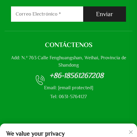
Enviar
CONTÁCTENOS
Add: N.º 763 Calle Fenghuangshan, Weihai, Provincia de
Shandong
+86-18561267208
Email:
[email protected]
Tel: 0631-5764127
Derechos de autor © 2025 por Shandong Mingliu Industrial
We value your privacy