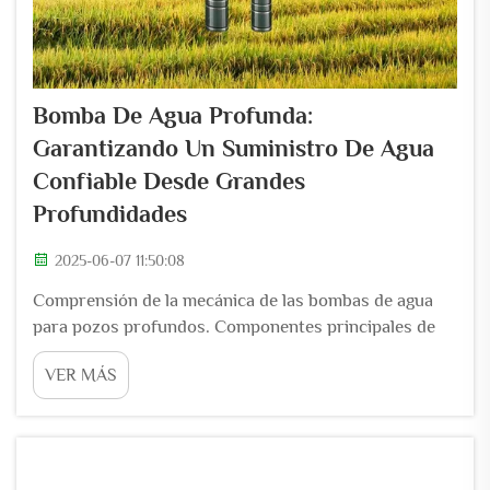
Bomba De Agua Profunda:
Garantizando Un Suministro De Agua
Confiable Desde Grandes
Profundidades
2025-06-07 11:50:08
Comprensión de la mecánica de las bombas de agua
para pozos profundos. Componentes principales de
las bombas de pozo sumergibles. En cuanto a la
VER MÁS
bomba sumergible para pozos profundos, ha estado
desempeñando un rol en diversos campos. Las
bombas están compuestas por varios componentes,
incluyendo...