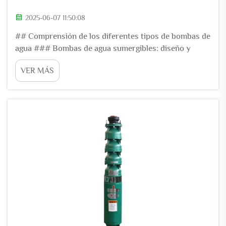
2025-06-07 11:50:08
## Comprensión de los diferentes tipos de bombas de
agua ### Bombas de agua sumergibles: diseño y
aplicaciones. Las bombas de agua sumergibles están
VER MÁS
diseñadas y construidas para operar bajo el agua, con
la carcasa fácilmente impermeabilizada gracias a
sellos muy confiables. Las...