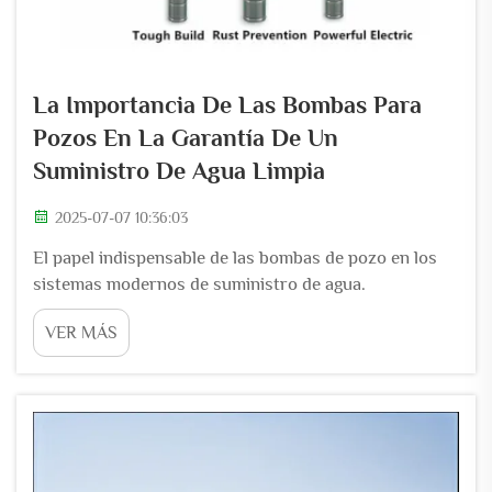
La Importancia De Las Bombas Para
Pozos En La Garantía De Un
Suministro De Agua Limpia
2025-07-07 10:36:03
El papel indispensable de las bombas de pozo en los
sistemas modernos de suministro de agua.
Descubriendo la naturaleza esencial y ahorradora de
VER MÁS
tiempo de las bombas de pozo. En el ámbito de la
extracción y suministro de agua, las bombas de pozo
son héroes anónimos que desempeñan un papel
fundamental e irreemplazable...